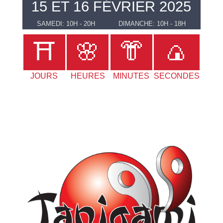
15 ET 16 FÉVRIER 2025
SAMEDI: 10H - 20H
DIMANCHE: 10H - 18H
⛩️
🌸
👘
🍙
JOURS
HEURES
MINUTES
SECONDES