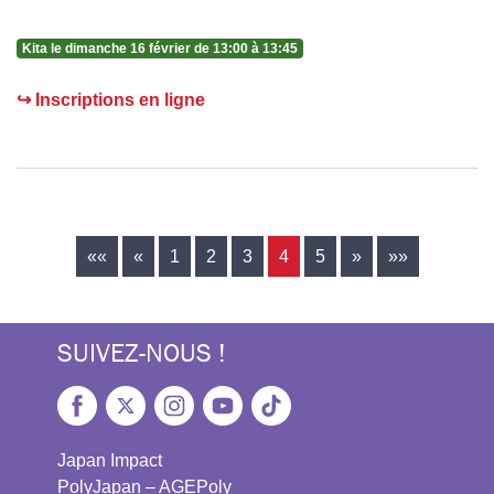
Kita le dimanche 16 février de 13:00 à 13:45
↪ Inscriptions en ligne
««
«
1
2
3
4
5
»
»»
SUIVEZ-NOUS !
Japan Impact
PolyJapan – AGEPoly