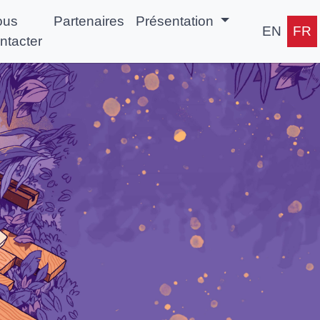
ous
Partenaires
Présentation
EN
FR
ntacter