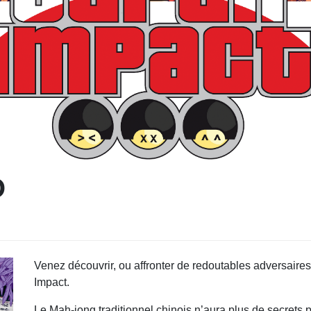
O
Venez découvrir, ou affronter de redoutables adversaire
Impact.
Le Mah-jong traditionnel chinois n’aura plus de secrets 